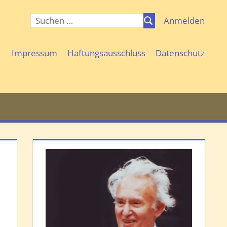
Suchen
Anmelden
Suchen
nach:
Impressum
Haftungsausschluss
Datenschutz
d